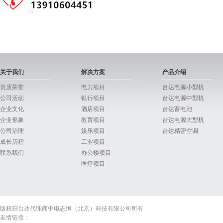
关于我们
解决方案
产品介绍
资质荣誉
电力项目
台达电源小型机
公司活动
银行项目
台达电源中型机
企业文化
酒店项目
台达蓄电池
企业形象
教育项目
台达电源大型机
公司治理
娱乐项目
台达精密空调
成长历程
工业项目
联系我们
办公楼项目
医疗项目
版权归台达代理商中电志恒（北京）科技有限公司所有
友情链接：