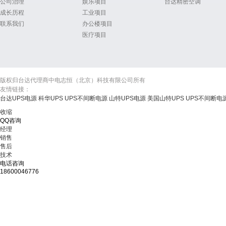
公司治理
娱乐项目
台达精密空调
成长历程
工业项目
联系我们
办公楼项目
医疗项目
版权归台达代理商中电志恒（北京）科技有限公司所有
友情链接：
台达UPS电源
科华UPS
UPS不间断电源
山特UPS电源
美国山特UPS
UPS不间断电
收缩
QQ咨询
经理
销售
售后
技术
电话咨询
18600046776