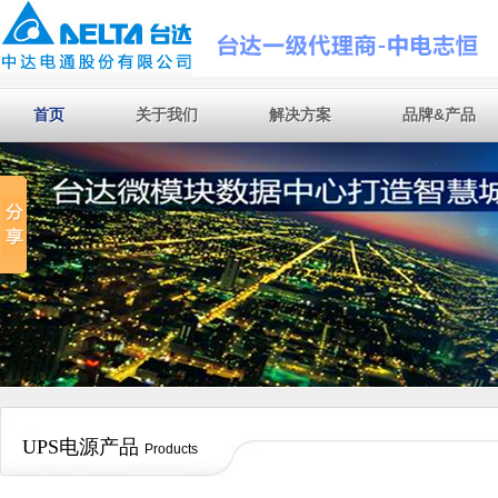
首页
关于我们
解决方案
品牌&产品
首页
关于我们
解决方案
品牌&产品
UPS电源产品
Products