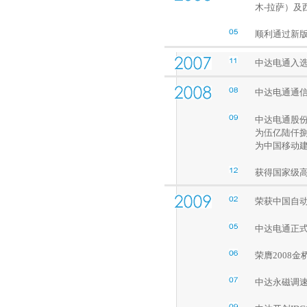
木-拉萨）及
顺利通过新版I
中达电通入选
中达电通通信
中达电通股份有限
为伍亿陆仟
为中国移动
获得国家级
荣获中国自动
中达电通正式
荣膺2008
中达永磁调速