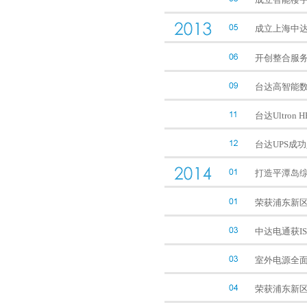
成立上海中
开创整合服
台达高智能数
台达Ultron
台达UPS成
打造平潭岛
荣获浦东新
中达电通获ISO
室外电源全
荣获浦东新