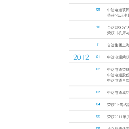
中达电通获评
荣获“低压变
台达UPS为
荣获《机床与
台达集团上
中达电通荣获
中达电通荣
中达电通股份
中达电通再次荣
中达电通成功
荣获"上海名
荣获2011
成立智能楼宇暨能源服