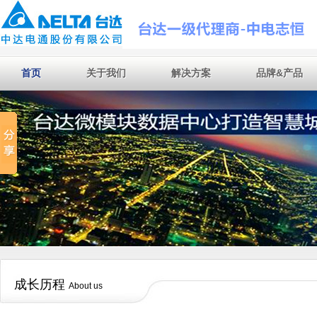
首页
关于我们
解决方案
品牌&产品
首页
关于我们
解决方案
品牌&产品
成长历程
About us