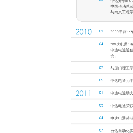
中达开创ID
中国移动总
与南京工程学
2009年营
“中达电通”
中达电通通信
会。
与厦门理工学
中达电通为中
中达电通助
中达电通荣获“
中达电通荣获
台达自动化