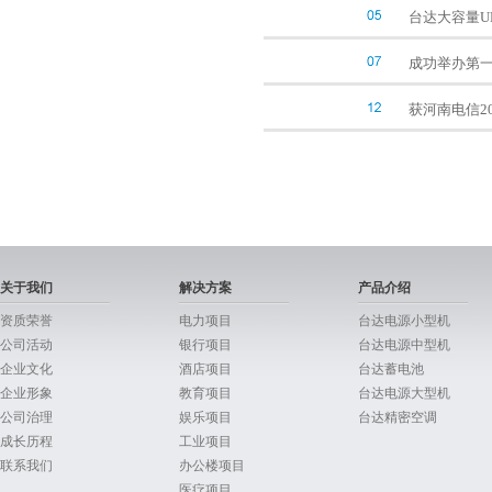
台达大容量U
成功举办第一
获河南电信2
关于我们
解决方案
产品介绍
资质荣誉
电力项目
台达电源小型机
公司活动
银行项目
台达电源中型机
企业文化
酒店项目
台达蓄电池
企业形象
教育项目
台达电源大型机
公司治理
娱乐项目
台达精密空调
成长历程
工业项目
联系我们
办公楼项目
医疗项目