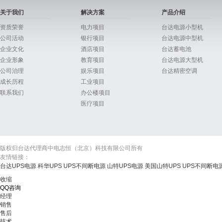
关于我们
解决方案
产品介绍
资质荣誉
电力项目
台达电源小型机
公司活动
银行项目
台达电源中型机
企业文化
酒店项目
台达蓄电池
企业形象
教育项目
台达电源大型机
公司治理
娱乐项目
台达精密空调
成长历程
工业项目
联系我们
办公楼项目
医疗项目
版权归台达代理商中电志恒（北京）科技有限公司所有
友情链接：
台达UPS电源
科华UPS
UPS不间断电源
山特UPS电源
美国山特UPS
UPS不间断电
收缩
QQ咨询
经理
销售
售后
技术