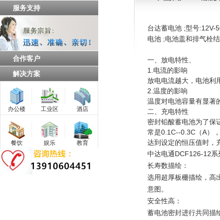
服务支持
台达蓄电池 ;型号:12V-
电池 ;电池盖和排气栓结构
合作客户
一、放电特性、
1.电流的影响
解决方案
放电电流越大，电池利
2.温度的影响
温度对电池容量有显著
办公楼
工业区
酒店
二、充电特性
密封铅酸蓄电池为了保
常是0.1C--0.3
达到设定的恒压值时，
餐饮
娱乐
教育
中达电通DCF126-1
长寿数描绘：
选用超厚板栅描绘，高出
意图。
安全性高：
蓄电池密封进行共同描